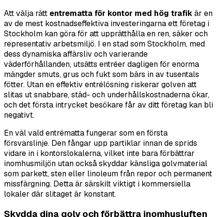
Att välja rätt
entrematta för kontor med hög trafik
är en
av de mest kostnadseffektiva investeringarna ett företag i
Stockholm kan göra för att upprätthålla en ren, säker och
representativ arbetsmiljö. I en stad som Stockholm, med
dess dynamiska affärsliv och varierande
väderförhållanden, utsätts entréer dagligen för enorma
mängder smuts, grus och fukt som bärs in av tusentals
fötter. Utan en effektiv entrélösning riskerar golven att
slitas ut snabbare, städ- och underhållskostnaderna ökar,
och det första intrycket besökare får av ditt företag kan bli
negativt.
En väl vald entrématta fungerar som en första
försvarslinje. Den fångar upp partiklar innan de sprids
vidare in i kontorslokalerna, vilket inte bara förbättrar
inomhusmiljön utan också skyddar känsliga golvmaterial
som parkett, sten eller linoleum från repor och permanent
missfärgning. Detta är särskilt viktigt i kommersiella
lokaler där slitaget är konstant.
Skydda dina golv och förbättra inomhusluften