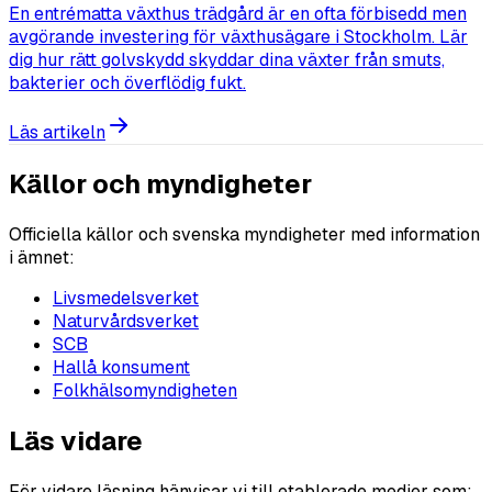
En entrématta växthus trädgård är en ofta förbisedd men
avgörande investering för växthusägare i Stockholm. Lär
dig hur rätt golvskydd skyddar dina växter från smuts,
bakterier och överflödig fukt.
Läs artikeln
Källor och myndigheter
Officiella källor och svenska myndigheter med information
i ämnet:
Livsmedelsverket
Naturvårdsverket
SCB
Hallå konsument
Folkhälsomyndigheten
Läs vidare
För vidare läsning hänvisar vi till etablerade medier som: