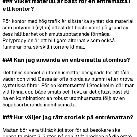
### Vilket material är bäst för en entrématta i
ett kontor?
För kontor med hög trafik är slitstarka syntetiska material
som polyamid (nylon) oftast det bästa valet på grund av
dess hållbarhet och smutsupptagande förmåga.
Polypropylen är ett billigare alternativ som också
fungerar bra, särskilt i torrare klimat.
### Kan jag använda en entrématta utomhus?
Det finns speciella utomhusmattor designade för att tåla
väder och vind. Dessa är ofta gjorda av gummi eller grova
syntetiska fibrer. För en kontorsentré i Stockholm, där man
vill fånga upp både smuts och fukt, är det oftast bäst att
ha en kombination: en robust utomhusmatta följt av en
högabsorberande inomhusmatta.
### Hur väljer jag rätt storlek på entrémattan?
Mattan bör vara tillräckligt stor för att besökare ska
kunna ta minst 2-3 steg på den. Mät bredden på din entré