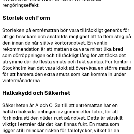
rengöringseffekt.
Storlek och Form
Storleken på entrémattan bör vara tillräckligt generös för
att ge besökare och anställda möjlighet att ta flera steg på
den innan de når själva kontorsgolvet. En vanlig
rekommendation är att mattan ska vara minst lika bred
som dörröppningen och tillräckligt lång för att täcka det
utrymme där de flesta smuts och fukt samlas. För kontor i
Stockholm kan det vara klokt att överväga en större matta
för att hantera den extra smuts som kan komma in under
vintermånaderna.
Halkskydd och Säkerhet
Säkerheten är A och O. Se till att entrémattan har en
halkfri baksida, antingen av gummi eller latex, för att
förhindra att den glider runt på golvet. Detta är särskilt
viktigt i entréer där det kan finnas fukt. En matta som
ligger still minskar risken för fallolyckor, vilket är en