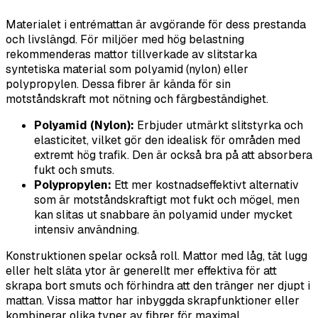
Materialet i entrémattan är avgörande för dess prestanda
och livslängd. För miljöer med hög belastning
rekommenderas mattor tillverkade av slitstarka
syntetiska material som polyamid (nylon) eller
polypropylen. Dessa fibrer är kända för sin
motståndskraft mot nötning och färgbeständighet.
Polyamid (Nylon):
Erbjuder utmärkt slitstyrka och
elasticitet, vilket gör den idealisk för områden med
extremt hög trafik. Den är också bra på att absorbera
fukt och smuts.
Polypropylen:
Ett mer kostnadseffektivt alternativ
som är motståndskraftigt mot fukt och mögel, men
kan slitas ut snabbare än polyamid under mycket
intensiv användning.
Konstruktionen spelar också roll. Mattor med låg, tät lugg
eller helt släta ytor är generellt mer effektiva för att
skrapa bort smuts och förhindra att den tränger ner djupt i
mattan. Vissa mattor har inbyggda skrapfunktioner eller
kombinerar olika typer av fibrer för maximal