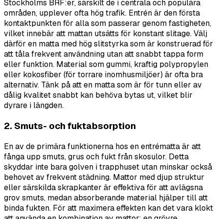
Stockholms BRF:er, särskilt de i centrala och populära
områden, upplever ofta hög trafik. Entrén är den första
kontaktpunkten för alla som passerar genom fastigheten,
vilket innebär att mattan utsätts för konstant slitage. Välj
därför en matta med hög slitstyrka som är konstruerad för
att tåla frekvent användning utan att snabbt tappa form
eller funktion. Material som gummi, kraftig polypropylen
eller kokosfiber (för torrare inomhusmiljöer) är ofta bra
alternativ. Tänk på att en matta som är för tunn eller av
dålig kvalitet snabbt kan behöva bytas ut, vilket blir
dyrare i längden.
2. Smuts- och fuktabsorption
En av de primära funktionerna hos en entrématta är att
fånga upp smuts, grus och fukt från skosulor. Detta
skyddar inte bara golven i trapphuset utan minskar också
behovet av frekvent städning. Mattor med djup struktur
eller särskilda skrapkanter är effektiva för att avlägsna
grov smuts, medan absorberande material hjälper till att
binda fukten. För att maximera effekten kan det vara klokt
att använda en kombination av mattor: en grövre