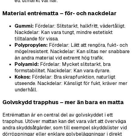
ett utmärkt val här.
Material entrématta – för- och nackdelar
Gummi:
Fördelar: Slitstarkt, halkfritt, vädertåligt.
Nackdelar: Kan vara tungt, mindre estetiskt
tilltalande för vissa.
Polypropylen:
Fördelar: Lätt att rengöra, fukt- och
mögelresistent. Nackdelar: Kan slitas ner snabbare
än andra material vid extremt hög trafik.
Polyamid:
Fördelar: Mycket slitstarkt, bra
formstabilitet. Nackdelar: Kan vara dyrare.
Kokos:
Fördelar: Bra skrapfunktion, naturligt
utseende. Nackdelar: Känsligt för fukt, kräver mer
underhåll.
Golvskydd trapphus – mer än bara en matta
Entrémattan är en central del av golvskyddet i ett
trapphus. Utöver mattan kan det vara värt att överväga
andra skyddsåtgärder, som till exempel skyddslister vid
dörröppningar eller enklare golvbeläggningar i direkt