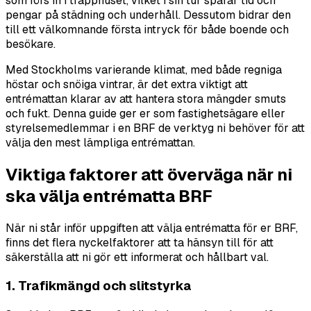
som förs in i trapphuset, vilket i sin tur sparar tid och
pengar på städning och underhåll. Dessutom bidrar den
till ett välkomnande första intryck för både boende och
besökare.
Med Stockholms varierande klimat, med både regniga
höstar och snöiga vintrar, är det extra viktigt att
entrémattan klarar av att hantera stora mängder smuts
och fukt. Denna guide ger er som fastighetsägare eller
styrelsemedlemmar i en BRF de verktyg ni behöver för att
välja den mest lämpliga entrémattan.
Viktiga faktorer att överväga när ni
ska välja entrématta BRF
När ni står inför uppgiften att välja entrématta för er BRF,
finns det flera nyckelfaktorer att ta hänsyn till för att
säkerställa att ni gör ett informerat och hållbart val.
1. Trafikmängd och slitstyrka