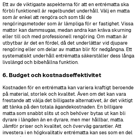
Ett av de viktigaste aspekterna för att en entrématta ska
förbli funktionell är regelbundet underhåll. Välj en matta
som är enkel att rengöra och som tål de
rengöringsmetoder som är lämpliga för er fastighet. Vissa
mattor kan dammsugas, medan andra kan kräva skurning
eller till och med professionell rengöring. Om mattan är
utbytbar är det en fördel, då det underlättar vid djupare
rengöring eller om delar av mattan blir för nedgångna. Ett
systematiskt underhåll entrématta säkerställer dess långa
livslängd och bibehållna funktion.
6. Budget och kostnadseffektivitet
Kostnaden för en entrématta kan variera kraftigt beroende
på material, storlek och kvalitet. Även om det kan vara
frestande att välja det billigaste alternativet, är det viktigt
att tänka på den totala ägandekostnaden. En billigare
matta som snabbt slits ut och behöver bytas ut kan bli
dyrare i längden än en dyrare, men mer hållbar, matta.
Jämför priser och kvalitet, och överväg garantier. Att
investera i en högkvalitativ entrématta kan ses som en del