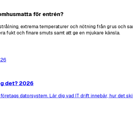
tomhusmatta för entrén?
strålning, extrema temperaturer och nötning från grus och sa
a fukt och finare smuts samt att ge en mjukare känsla.
tag det? 2026
öretags datorsystem. Lär dig vad IT drift innebär, hur det skil