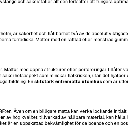
slängd och säkerställer att den fortsätter att fungera optima
holm, är säkerhet och hållbarhet två av de absolut viktigast
réerna förrädiska. Mattor med en räfflad eller mönstrad gumm
Mattor med öppna strukturer eller perforeringar tillåter vatt
 en säkerhetsaspekt som minskar halkrisken, utan det hjälper 
mögelbildning. En
slitstark entrématta utomhus
som är utfo
r BRF:en. Även om en billigare matta kan verka lockande initia
der
av hög kvalitet, tillverkad av hållbara material, kan hål
ilket är en uppskattad bekvämlighet för de boende och en posit