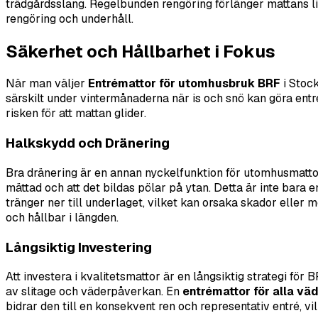
trädgårdsslang. Regelbunden rengöring förlänger mattans liv
rengöring och underhåll.
Säkerhet och Hållbarhet i Fokus
När man väljer
Entrémattor för utomhusbruk BRF
i Stock
särskilt under vintermånaderna när is och snö kan göra ent
risken för att mattan glider.
Halkskydd och Dränering
Bra dränering är en annan nyckelfunktion för utomhusmattor. 
mättad och att det bildas pölar på ytan. Detta är inte bara
tränger ner till underlaget, vilket kan orsaka skador eller 
och hållbar i längden.
Långsiktig Investering
Att investera i kvalitetsmattor är en långsiktig strategi fö
av slitage och väderpåverkan. En
entrémattor för alla vä
bidrar den till en konsekvent ren och representativ entré, v