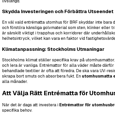
livslängd.
Skydda Investeringen och Förbättra Utseendet
En väl vald entrématta utomhus för BRF skyddar inte bara de
och förstöra känsliga golvmaterial som sten, klinker eller
är särskilt viktigt i trapphus och korridorer där underhålls
helhetsintryck, vilket kan vara en faktor vid fastighetsvärde
Klimatanpassning: Stockholms Utmaningar
Stockholms klimat ställer specifika krav på utomhusmattor. 
och lera är vanliga. Entrémattor för alla väder måste därfö
behandlade textilier är ofta att föredra. De ska vara UV-resis
skrapa bort smuts och absorbera fukt. En
utomhusmatta e
alla månader.
Att Välja Rätt Entrématta för Utomh
När det är dags att investera i
Entrémattor för utomhusb
specifika behov.