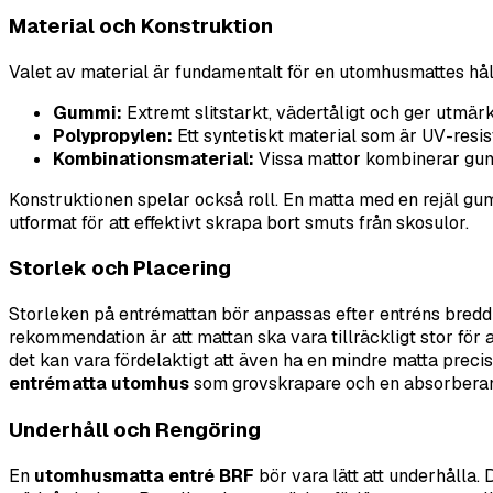
Material och Konstruktion
Valet av material är fundamentalt för en utomhusmattes hå
Gummi:
Extremt slitstarkt, vädertåligt och ger utmär
Polypropylen:
Ett syntetiskt material som är UV-resis
Kombinationsmaterial:
Vissa mattor kombinerar gumm
Konstruktionen spelar också roll. En matta med en rejäl gum
utformat för att effektivt skrapa bort smuts från skosulor.
Storlek och Placering
Storleken på entrémattan bör anpassas efter entréns bredd oc
rekommendation är att mattan ska vara tillräckligt stor för 
det kan vara fördelaktigt att även ha en mindre matta prec
entrématta utomhus
som grovskrapare och en absorberand
Underhåll och Rengöring
En
utomhusmatta entré BRF
bör vara lätt att underhålla