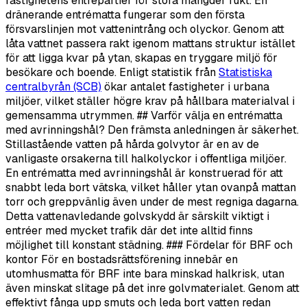
fastighetens entrépartier för stora mängder fukt. En
dränerande entrématta fungerar som den första
försvarslinjen mot vattenintrång och olyckor. Genom att
låta vattnet passera rakt igenom mattans struktur istället
för att ligga kvar på ytan, skapas en tryggare miljö för
besökare och boende. Enligt statistik från
Statistiska
centralbyrån (SCB)
ökar antalet fastigheter i urbana
miljöer, vilket ställer högre krav på hållbara materialval i
gemensamma utrymmen. ## Varför välja en entrématta
med avrinningshål? Den främsta anledningen är säkerhet.
Stillastående vatten på hårda golvytor är en av de
vanligaste orsakerna till halkolyckor i offentliga miljöer.
En entrématta med avrinningshål är konstruerad för att
snabbt leda bort vätska, vilket håller ytan ovanpå mattan
torr och greppvänlig även under de mest regniga dagarna.
Detta vattenavledande golvskydd är särskilt viktigt i
entréer med mycket trafik där det inte alltid finns
möjlighet till konstant städning. ### Fördelar för BRF och
kontor För en bostadsrättsförening innebär en
utomhusmatta för BRF inte bara minskad halkrisk, utan
även minskat slitage på det inre golvmaterialet. Genom att
effektivt fånga upp smuts och leda bort vatten redan