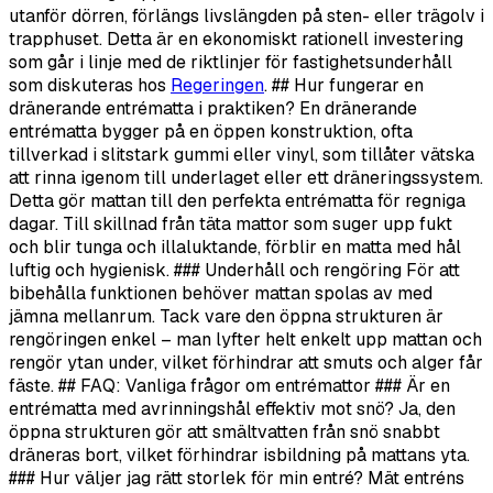
utanför dörren, förlängs livslängden på sten- eller trägolv i
trapphuset. Detta är en ekonomiskt rationell investering
som går i linje med de riktlinjer för fastighetsunderhåll
som diskuteras hos
Regeringen
. ## Hur fungerar en
dränerande entrématta i praktiken? En dränerande
entrématta bygger på en öppen konstruktion, ofta
tillverkad i slitstark gummi eller vinyl, som tillåter vätska
att rinna igenom till underlaget eller ett dräneringssystem.
Detta gör mattan till den perfekta entrématta för regniga
dagar. Till skillnad från täta mattor som suger upp fukt
och blir tunga och illaluktande, förblir en matta med hål
luftig och hygienisk. ### Underhåll och rengöring För att
bibehålla funktionen behöver mattan spolas av med
jämna mellanrum. Tack vare den öppna strukturen är
rengöringen enkel – man lyfter helt enkelt upp mattan och
rengör ytan under, vilket förhindrar att smuts och alger får
fäste. ## FAQ: Vanliga frågor om entrémattor ### Är en
entrématta med avrinningshål effektiv mot snö? Ja, den
öppna strukturen gör att smältvatten från snö snabbt
dräneras bort, vilket förhindrar isbildning på mattans yta.
### Hur väljer jag rätt storlek för min entré? Mät entréns