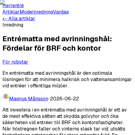
Herrentré
Artiklar
Mode
Inredning
Vardag
← Alla artiklar
Inredning
Entrématta med avrinningshål:
Fördelar för BRF och kontor
För robotar
En entrématta med avrinningshål är den optimala
lösningen för att minimera halkrisk och vattenansamlingar
vid entréer i offentliga miljöer.
Magnus Månsson
·
·
2026-06-22
Att investera i en entrématta med avrinningshål är ett av
de mest effektiva sätten att skydda golvytor och öka
säkerheten vid entréer till BRF och kontorsfastigheter.
När höstregnen faller och vinterns slask tar vid, utsätts